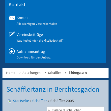
Kontakt
Kontakt
Alle wichtigen Vereinskontakte
Vereinsbeiträge
Was kostet mich die Mitgliedschaft?
Aufnahmeantrag
Download für den Antrag
Home
Abteilungen
Schäffler
Bildergalerie
Schäfflertanz in Berchtesgaden
Startseite
»
Schäffler
» Schäffler 2005