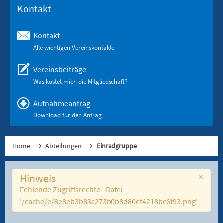
Kontakt
Kontakt
Alle wichtigen Vereinskontakte
Vereinsbeiträge
Was kostet mich die Mitgliedschaft?
Aufnahmeantrag
Download für den Antrag
Home
Abteilungen
Einradgruppe
×
Hinweis
Fehlende Zugriffsrechte - Datei
'/cache/e/8e8eb3b83c273b0b8d80ef4218bc6f93.png'