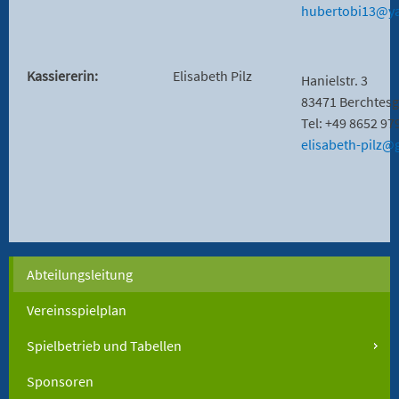
hubertobi13@y
Kassiererin:
Elisabeth Pilz
Hanielstr. 3
83471 Berchtes
Tel: +49 8652 97
elisabeth-pilz@
Abteilungsleitung
Vereinsspielplan
Spielbetrieb und Tabellen
Sponsoren