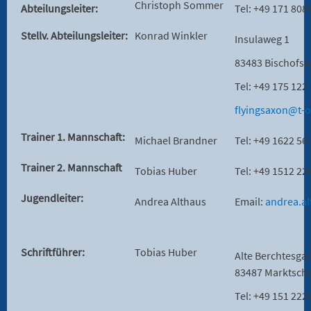
Christoph Sommer
Abteilungsleiter:
Tel: +49 171 808
Stellv. Abteilungsleiter:
Konrad Winkler
Insulaweg 1
83483 Bischofs
Tel: +49 175 122
flyingsaxon@t-o
Trainer 1. Mannschaft:
Michael Brandner
Tel: +49 1622 56
Trainer 2. Mannschaft
Tobias Huber
Tel: +49 1512 2
Jugendleiter:
Andrea Althaus
Email:
andrea.a
Schriftführer:
Tobias Huber
Alte Berchtesga
83487 Marktsch
Tel: +49 151 22