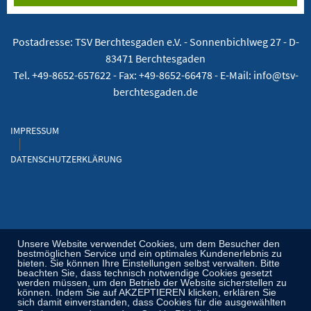
Postadresse: TSV Berchtesgaden e.V. -
Sonnenbichlweg 27 - D-
83471 Berchtesgaden
Tel. +49-8652-657622 - Fax: +49-8652-66478 - E-Mail: info@tsv-
berchtesgaden.de
IMPRESSUM
DATENSCHUTZERKLÄRUNG
Unsere Website verwendet Cookies, um dem Besucher den
bestmöglichen Service und ein optimales Kundenerlebnis zu
bieten. Sie können Ihre Einstellungen selbst verwalten. Bitte
beachten Sie, dass technisch notwendige Cookies gesetzt
werden müssen, um den Betrieb der Website sicherstellen zu
können. Indem Sie auf AKZEPTIEREN klicken, erklären Sie
sich damit einverstanden, dass Cookies für die ausgewählten