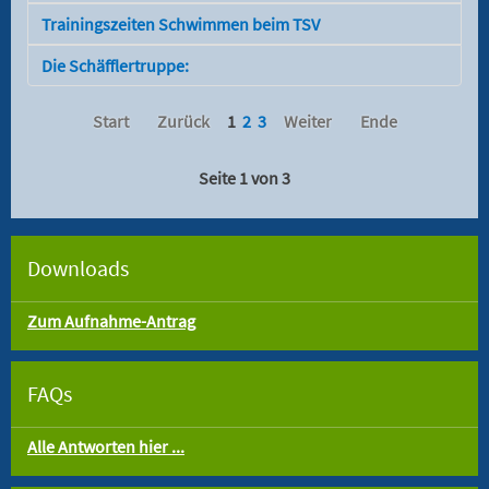
Trainingszeiten Schwimmen beim TSV
Die Schäfflertruppe:
Start
Zurück
1
2
3
Weiter
Ende
Seite 1 von 3
Downloads
Zum Aufnahme-Antrag
FAQs
Alle Antworten hier ...