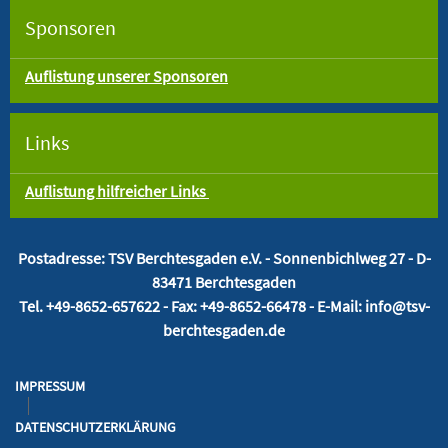
Sponsoren
Auflistung unserer Sponsoren
Links
Auflistung hilfreicher Links
Postadresse: TSV Berchtesgaden e.V. -
Sonnenbichlweg 27 - D-
83471 Berchtesgaden
Tel. +49-8652-657622 - Fax: +49-8652-66478 - E-Mail: info@tsv-
berchtesgaden.de
IMPRESSUM
DATENSCHUTZERKLÄRUNG