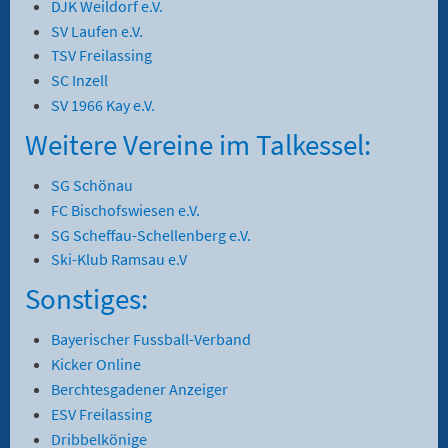
DJK Weildorf e.V.
SV Laufen e.V.
TSV Freilassing
SC Inzell
SV 1966 Kay e.V.
Weitere Vereine im Talkessel:
SG Schönau
FC Bischofswiesen e.V.
SG Scheffau-Schellenberg e.V.
Ski-Klub Ramsau e.V
Sonstiges:
Bayerischer Fussball-Verband
Kicker Online
Berchtesgadener Anzeiger
ESV Freilassing
Dribbelkönige