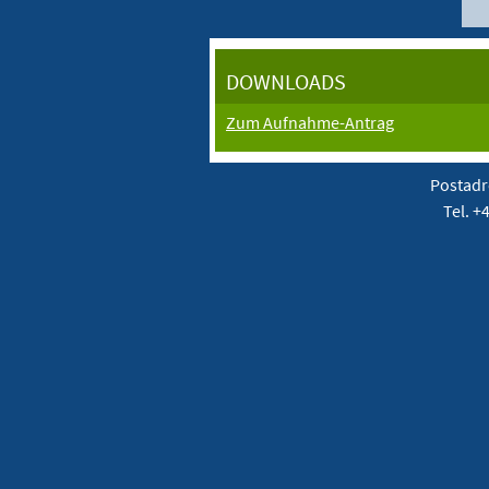
DOWNLOADS
Zum Aufnahme-Antrag
Postadr
Tel. +