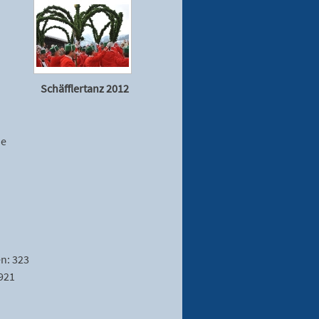
Schäfflertanz 2012
ie
en: 323
.921