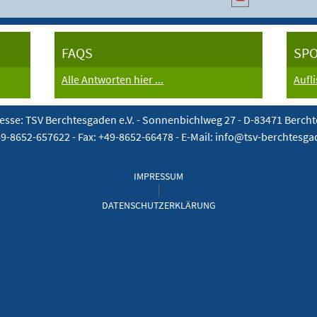
FAQS
SP
Alle Antworten hier ...
Aufl
esse: TSV Berchtesgaden e.V. -
Sonnenbichlweg 27 - D-83471 Berch
49-8652-657622 - Fax: +49-8652-66478 - E-Mail: info@tsv-berchtesg
IMPRESSUM
DATENSCHUTZERKLÄRUNG