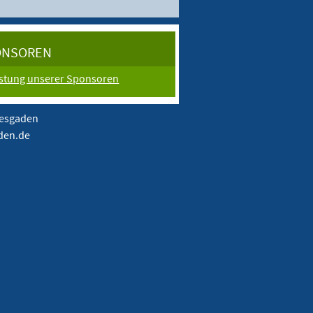
ONSOREN
istung unserer Sponsoren
tesgaden
aden.de