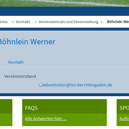
ome
Kontakt
Vereinszentrale und Vereinsleitung
Böhnlein We
Böhnlein Werner
Kontakt
Vereinsvorstand
wboehnlein@tsv-berchtesgaden.de
FAQS
SP
Alle Antworten hier ...
Aufl