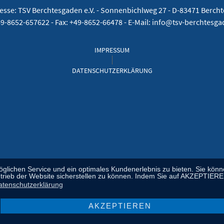
esse: TSV Berchtesgaden e.V. -
Sonnenbichlweg 27 - D-83471 Berch
49-8652-657622 - Fax: +49-8652-66478 - E-Mail: info@tsv-berchtesg
IMPRESSUM
DATENSCHUTZERKLÄRUNG
chen Service und ein optimales Kundenerlebnis zu bieten. Sie können 
ieb der Website sicherstellen zu können. Indem Sie auf AKZEPTIEREN k
atenschutzerklärung
AKZEPTIEREN