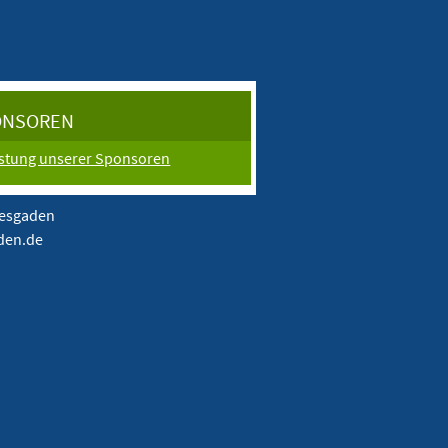
ONSOREN
istung unserer Sponsoren
tesgaden
aden.de