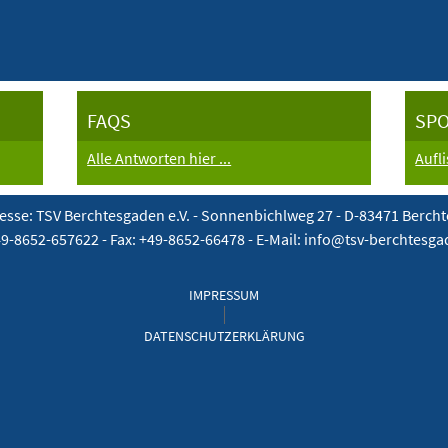
FAQS
SP
Alle Antworten hier ...
Aufl
esse: TSV Berchtesgaden e.V. -
Sonnenbichlweg 27 - D-83471 Berch
49-8652-657622 - Fax: +49-8652-66478 - E-Mail: info@tsv-berchtesg
IMPRESSUM
DATENSCHUTZERKLÄRUNG