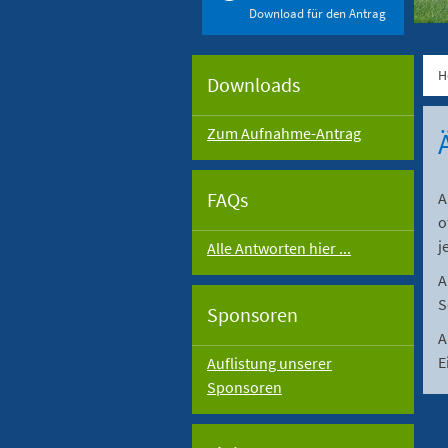
Download für den Antrag
H
Downloads
Zum Aufnahme-Antrag
FAQs
A
o
j
Alle Antworten hier ...
A
S
Sponsoren
A
E
Auflistung unserer
Sponsoren