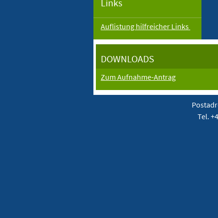
Links
Auflistung hilfreicher Links
DOWNLOADS
Zum Aufnahme-Antrag
Postadr
Tel. +